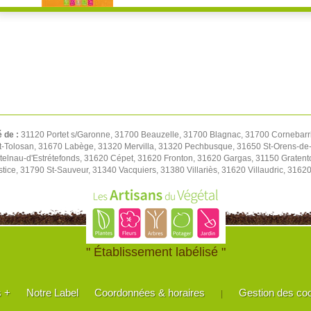
é de :
31120 Portet s/Garonne, 31700 Beauzelle, 31700 Blagnac, 31700 Cornebarri
t-Tolosan, 31670 Labège, 31320 Mervilla, 31320 Pechbusque, 31650 St-Orens-de-
elnau-d'Estrétefonds, 31620 Cépet, 31620 Fronton, 31620 Gargas, 31150 Gratent
tice, 31790 St-Sauveur, 31340 Vacquiers, 31380 Villariès, 31620 Villaudric, 316
" Établissement labélisé "
s +
Notre Label
Coordonnées & horaires
Gestion des co
|