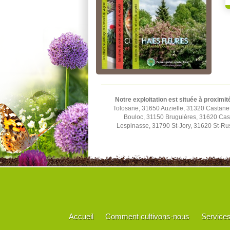
Notre exploitation est située à proximit
Tolosane, 31650 Auzielle, 31320 Castane
Bouloc, 31150 Bruguières, 31620 Cast
Lespinasse, 31790 St-Jory, 31620 St-Rus
Accueil
Comment cultivons-nous
Service