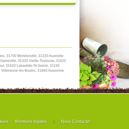
eu, 31700 Mondonville, 31320 Auzeville-
Gameville, 31320 Vieille-Toulouse, 31620
our, 31620 Labastide-St-Sernin, 31150
20 Villeneuve-lès-Bouloc, 31840 Aussonne
okies
Mentions légales
Nous Contacter
|