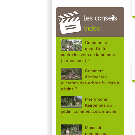
Les conseils
Vidéo
Comment et
quand lutter
contre les vers de la pomme
(carpocapse) ?
Comment
éliminer les
pucerons des arbres fruitiers à
pépins ?
Phéromone,
Kairomone au
jardin, comment cela marche
?
Moins de
pommes par