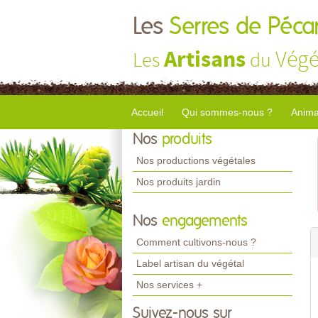
Les
Serres de Péca
Artisans
Végé
Les
du
Accueil
Qui sommes-nous ?
Anima
Nos
produits
Nos productions végétales
Nos produits jardin
Nos
engagements
Comment cultivons-nous ?
Label artisan du végétal
Nos services +
Suivez-nous sur