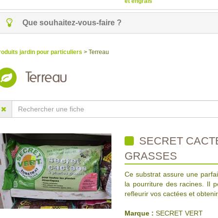
et engrais
Que souhaitez-vous-faire ?
roduits jardin pour particuliers
> Terreau
Terreau
SECRET CACTE
GRASSES
Ce substrat assure une parfait
la pourriture des racines. Il
refleurir vos cactées et obteni
Marque :
SECRET VERT