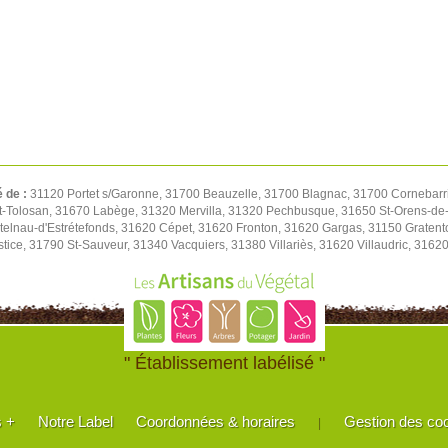
é de :
31120 Portet s/Garonne, 31700 Beauzelle, 31700 Blagnac, 31700 Cornebarri
t-Tolosan, 31670 Labège, 31320 Mervilla, 31320 Pechbusque, 31650 St-Orens-de-
elnau-d'Estrétefonds, 31620 Cépet, 31620 Fronton, 31620 Gargas, 31150 Gratent
tice, 31790 St-Sauveur, 31340 Vacquiers, 31380 Villariès, 31620 Villaudric, 316
" Établissement labélisé "
s +
Notre Label
Coordonnées & horaires
Gestion des co
|