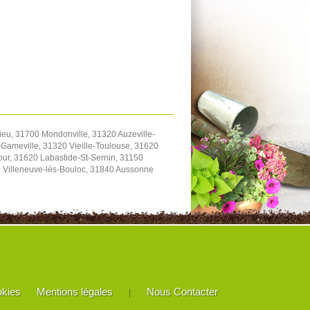
eu, 31700 Mondonville, 31320 Auzeville-
Gameville, 31320 Vieille-Toulouse, 31620
our, 31620 Labastide-St-Sernin, 31150
20 Villeneuve-lès-Bouloc, 31840 Aussonne
okies
Mentions légales
Nous Contacter
|