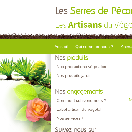
Les
Serres de Péca
Artisans
Végé
Les
du
Accueil
Qui sommes-nous ?
Anima
Nos
produits
Nos productions végétales
Nos produits jardin
Nos
engagements
N
Comment cultivons-nous ?
Label artisan du végétal
Nos services +
Suivez-nous sur