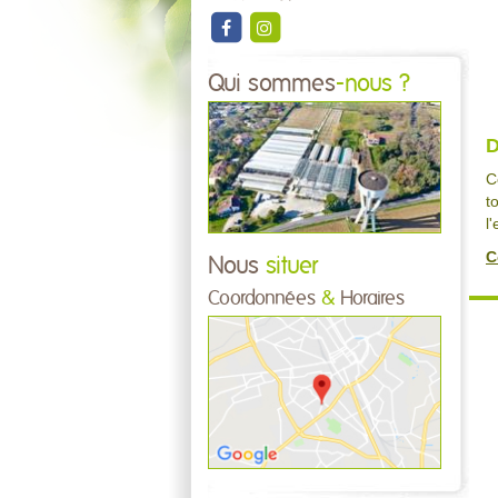
Qui sommes
-nous ?
D
C
t
l
C
Nous
situer
Coordonnées
&
Horaires