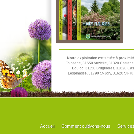
Notre exploitation est située à proximit
Tolosane, 31650 Auzielle, 31320 Castane
Bouloc, 31150 Bruguières, 31620 Cast
Lespinasse, 31790 St-Jory, 31620 St-Rus
Accueil
Comment cultivons-nous
Service