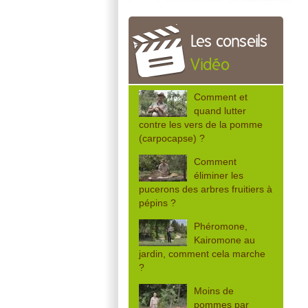
Les conseils
Vidéo
Comment et
quand lutter
contre les vers de la pomme
(carpocapse) ?
Comment
éliminer les
pucerons des arbres fruitiers à
pépins ?
Phéromone,
Kairomone au
jardin, comment cela marche
?
Moins de
pommes par