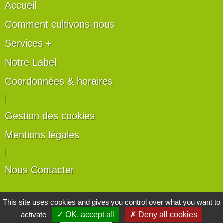
Accueil
Comment cultivons-nous
Services +
Notre Label
Coordonnées & horaires
|
Gestion des cookies
Mentions légales
|
Nous Contacter
Les artisans du végétal
This site uses cookies and gives you control over what you want to
activate
✓ OK, accept all
✗ Deny all cookies
Horticulteurs et pépinièristes de France