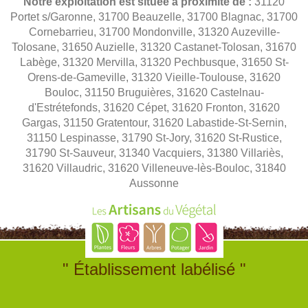
Notre exploitation est située à proximité de :
31120
Portet s/Garonne, 31700 Beauzelle, 31700 Blagnac, 31700
Cornebarrieu, 31700 Mondonville, 31320 Auzeville-
Tolosane, 31650 Auzielle, 31320 Castanet-Tolosan, 31670
Labège, 31320 Mervilla, 31320 Pechbusque, 31650 St-
Orens-de-Gameville, 31320 Vieille-Toulouse, 31620
Bouloc, 31150 Bruguières, 31620 Castelnau-
d'Estrétefonds, 31620 Cépet, 31620 Fronton, 31620
Gargas, 31150 Gratentour, 31620 Labastide-St-Sernin,
31150 Lespinasse, 31790 St-Jory, 31620 St-Rustice,
31790 St-Sauveur, 31340 Vacquiers, 31380 Villariès,
31620 Villaudric, 31620 Villeneuve-lès-Bouloc, 31840
Aussonne
" Établissement labélisé "