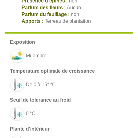
Présence d'épines :
non
Parfum des fleurs :
Aucun
Parfum du feuillage :
non
Apports :
Terreau de plantation
Mi-ombre
De 0 à 15° °C
0 °C