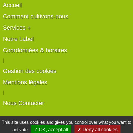
Accueil
Comment cultivons-nous
Services +
Notre Label
Coordonnées & horaires
|
Gestion des cookies
Mentions légales
|
Nous Contacter
Les artisans du végétal
This site uses cookies and gives you control over what you want to
activate
✓ OK, accept all
✗ Deny all cookies
Horticulteurs et pépinièristes de France