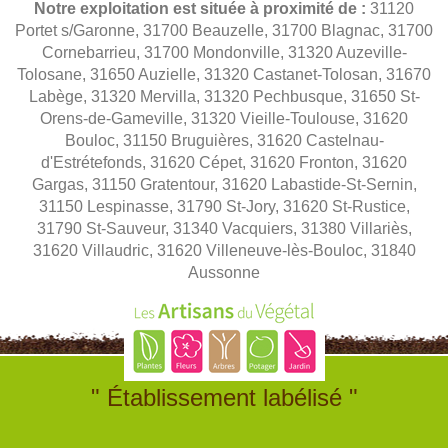
Notre exploitation est située à proximité de :
31120
Portet s/Garonne, 31700 Beauzelle, 31700 Blagnac, 31700
Cornebarrieu, 31700 Mondonville, 31320 Auzeville-
Tolosane, 31650 Auzielle, 31320 Castanet-Tolosan, 31670
Labège, 31320 Mervilla, 31320 Pechbusque, 31650 St-
Orens-de-Gameville, 31320 Vieille-Toulouse, 31620
Bouloc, 31150 Bruguières, 31620 Castelnau-
d'Estrétefonds, 31620 Cépet, 31620 Fronton, 31620
Gargas, 31150 Gratentour, 31620 Labastide-St-Sernin,
31150 Lespinasse, 31790 St-Jory, 31620 St-Rustice,
31790 St-Sauveur, 31340 Vacquiers, 31380 Villariès,
31620 Villaudric, 31620 Villeneuve-lès-Bouloc, 31840
Aussonne
" Établissement labélisé "