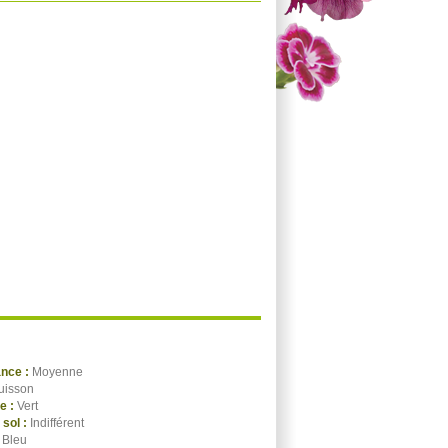
ance :
Moyenne
uisson
ge :
Vert
 sol :
Indifférent
:
Bleu