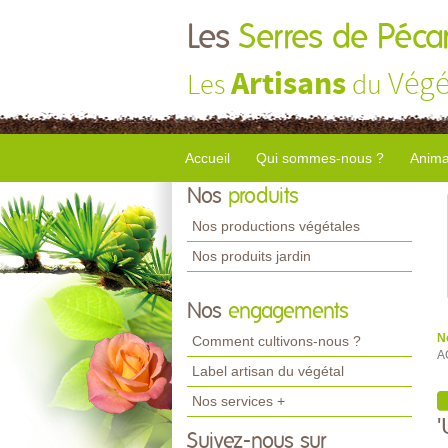
Les
Serres de Péca
Artisans
Végé
Les
du
Accueil
Qui sommes-nous ?
Anima
Nos
produits
Nos productions végétales
Nos produits jardin
Nos
engagements
N
Comment cultivons-nous ?
A
Label artisan du végétal
Nos services +
Suivez-nous sur