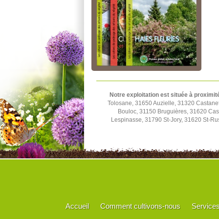
Notre exploitation est située à proximit
Tolosane, 31650 Auzielle, 31320 Castane
Bouloc, 31150 Bruguières, 31620 Cast
Lespinasse, 31790 St-Jory, 31620 St-Rus
Accueil
Comment cultivons-nous
Service