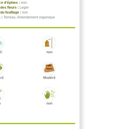
e d'épines :
non
des fleurs :
Leger
du feuillage :
non
 :
Terreau, Amendement organique
°C
non
ré
Modéré
n
non