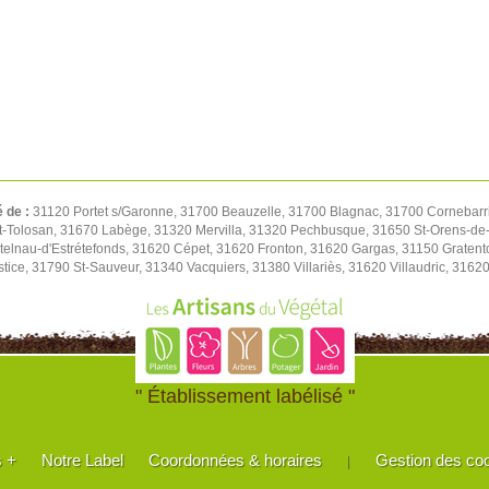
é de :
31120 Portet s/Garonne, 31700 Beauzelle, 31700 Blagnac, 31700 Cornebarri
t-Tolosan, 31670 Labège, 31320 Mervilla, 31320 Pechbusque, 31650 St-Orens-de-
elnau-d'Estrétefonds, 31620 Cépet, 31620 Fronton, 31620 Gargas, 31150 Gratent
tice, 31790 St-Sauveur, 31340 Vacquiers, 31380 Villariès, 31620 Villaudric, 316
" Établissement labélisé "
s +
Notre Label
Coordonnées & horaires
Gestion des co
|