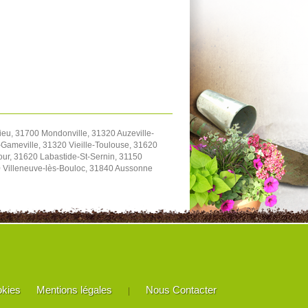
eu, 31700 Mondonville, 31320 Auzeville-
Gameville, 31320 Vieille-Toulouse, 31620
our, 31620 Labastide-St-Sernin, 31150
20 Villeneuve-lès-Bouloc, 31840 Aussonne
okies
Mentions légales
Nous Contacter
|