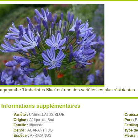
'agapanthe 'Umbellatus Blue' est une des variétés les plus résistantes.
Informations supplémentaires
Variété :
UMBELLATUS BLUE
Croiss
Origine :
Afrique du Sud
Port :
B
Famille :
liliaceae
Feuilla
Genre :
AGAPANTHUS
Type de
Espèce :
AFRICANUS
Fleurs 