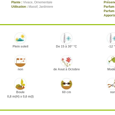
Plante :
Vivace, Ornementale
Présenc
Utilisation :
Massif, Jardiniere
Parfum 
Parfum 
Apports
Plein soleil
De 15 à 30° °C
-12 
non
de Aout à Octobre
Modé
Boule
60 cm
no
0,8 m(H) x 0,6 m(l)