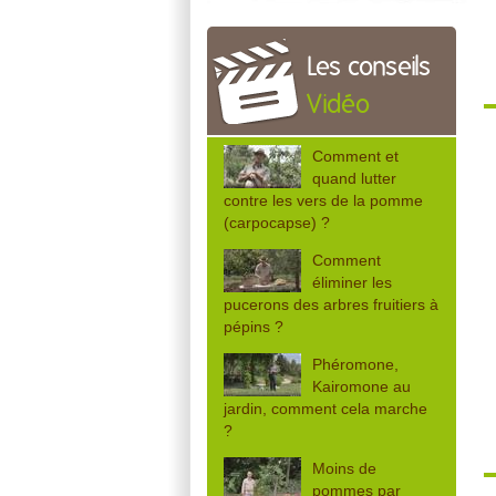
Les conseils
Vidéo
Comment et
quand lutter
contre les vers de la pomme
(carpocapse) ?
Comment
éliminer les
pucerons des arbres fruitiers à
pépins ?
Phéromone,
Kairomone au
jardin, comment cela marche
?
Moins de
pommes par