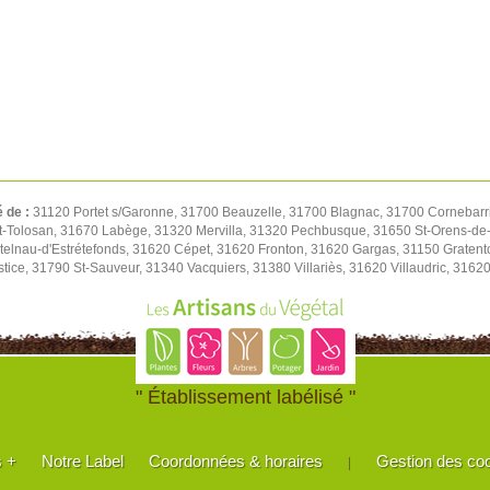
é de :
31120 Portet s/Garonne, 31700 Beauzelle, 31700 Blagnac, 31700 Cornebarri
t-Tolosan, 31670 Labège, 31320 Mervilla, 31320 Pechbusque, 31650 St-Orens-de-
elnau-d'Estrétefonds, 31620 Cépet, 31620 Fronton, 31620 Gargas, 31150 Gratent
tice, 31790 St-Sauveur, 31340 Vacquiers, 31380 Villariès, 31620 Villaudric, 316
" Établissement labélisé "
s +
Notre Label
Coordonnées & horaires
Gestion des co
|