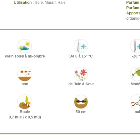
Utilisation :
Isole, Massif, Haie
Parfum 
Parfum 
Apports
organiq
Plein soleil à mi-ombre
De 0 à 15° °C
-20 
non
de Juin à Aout
Modé
Boule
50 cm
oui
0,7 m(H) x 0,5 m(l)