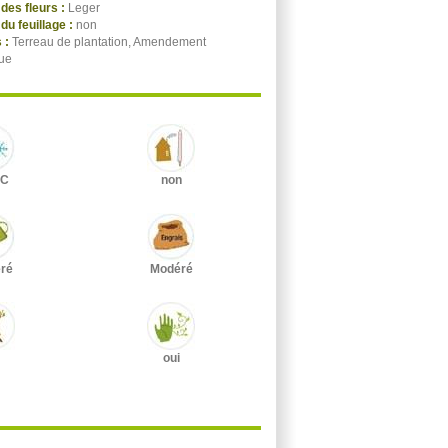
des fleurs :
Leger
du feuillage :
non
 :
Terreau de plantation, Amendement
ue
°C
non
ré
Modéré
oui