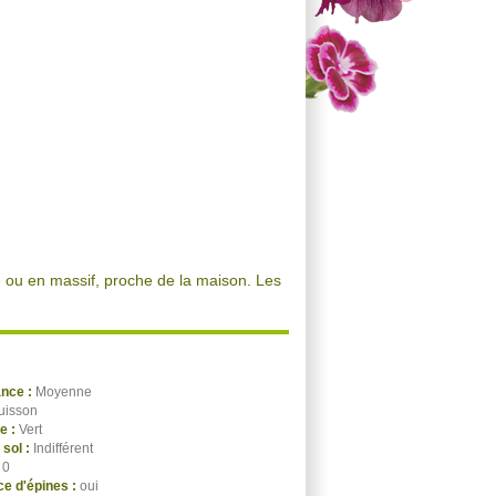
lé ou en massif, proche de la maison. Les
ance :
Moyenne
uisson
ge :
Vert
 sol :
Indifférent
:
0
e d'épines :
oui