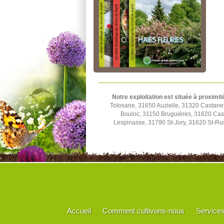
Notre exploitation est située à proximit
Tolosane, 31650 Auzielle, 31320 Castane
Bouloc, 31150 Bruguières, 31620 Cast
Lespinasse, 31790 St-Jory, 31620 St-Rus
Accueil
Comment cultivons-nous
Service