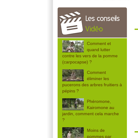
Les conseils
Vidéo
Comment et
quand lutter
contre les vers de la pomme
(carpocapse) ?
Comment
éliminer les
pucerons des arbres fruitiers à
pépins ?
Phéromone,
Kairomone au
jardin, comment cela marche
?
Moins de
pommes par