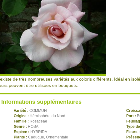
l existe de très nombreuses variétés aux coloris différents. Idéal en iso
leurs peuvent être utilisées en bouquets.
Informations supplémentaires
Variété :
COMMUN
Croiss
Origine :
Hémisphère du Nord
Port :
B
Famille :
Rosaceae
Feuilla
Genre :
ROSA
Type de
Espèce :
HYBRIDA
Fleurs 
Plante :
Caduque, Ornementale
Présenc