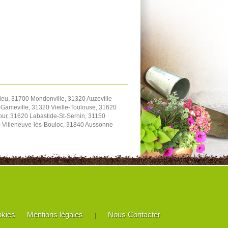
eu, 31700 Mondonville, 31320 Auzeville-
Gameville, 31320 Vieille-Toulouse, 31620
our, 31620 Labastide-St-Sernin, 31150
20 Villeneuve-lès-Bouloc, 31840 Aussonne
okies
Mentions légales
Nous Contacter
|