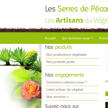
Les
Serres de Péca
Artisans
Végé
Les
du
Accueil
Qui sommes-nous ?
Anima
Nos
produits
Nos productions végétales
Nos produits jardin
Nos
engagements
N
Comment cultivons-nous ?
Label artisan du végétal
Nos services +
Suivez-nous sur