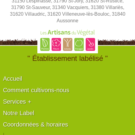
31150 Lespinasse, 31790 St-Jory, 31620 St-Rustice,
31790 St-Sauveur, 31340 Vacquiers, 31380 Villariès,
31620 Villaudric, 31620 Villeneuve-lès-Bouloc, 31840
Aussonne
" Établissement labélisé "
Accueil
Comment cultivons-nous
Services +
Notre Label
Coordonnées & horaires
|