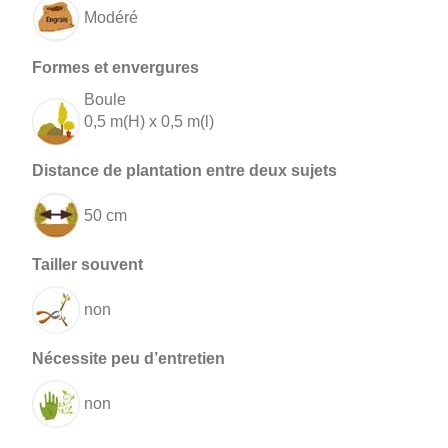
Modéré
Boule
0,5 m(H) x 0,5 m(l)
50 cm
non
non