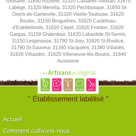
Tolosane, 31650 Auzielle, 31320 Castanet-Tolosan, 31670
Labège, 31320 Mervilla, 31320 Pechbusque, 31650 St-
Orens-de-Gameville, 31320 Vieille-Toulouse, 31620
Bouloc, 31150 Bruguières, 31620 Castelnau-
d'Estrétefonds, 31620 Cépet, 31620 Fronton, 31620
Gargas, 31150 Gratentour, 31620 Labastide-St-Sernin,
31150 Lespinasse, 31790 St-Jory, 31620 St-Rustice,
31790 St-Sauveur, 31340 Vacquiers, 31380 Villariès,
31620 Villaudric, 31620 Villeneuve-lès-Bouloc, 31840
Aussonne
" Établissement labélisé "
Accueil
Comment cultivons-nous