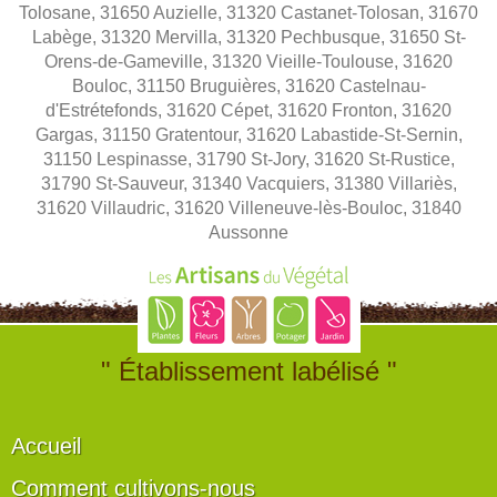
Tolosane, 31650 Auzielle, 31320 Castanet-Tolosan, 31670
Labège, 31320 Mervilla, 31320 Pechbusque, 31650 St-
Orens-de-Gameville, 31320 Vieille-Toulouse, 31620
Bouloc, 31150 Bruguières, 31620 Castelnau-
d'Estrétefonds, 31620 Cépet, 31620 Fronton, 31620
Gargas, 31150 Gratentour, 31620 Labastide-St-Sernin,
31150 Lespinasse, 31790 St-Jory, 31620 St-Rustice,
31790 St-Sauveur, 31340 Vacquiers, 31380 Villariès,
31620 Villaudric, 31620 Villeneuve-lès-Bouloc, 31840
Aussonne
" Établissement labélisé "
Accueil
Comment cultivons-nous