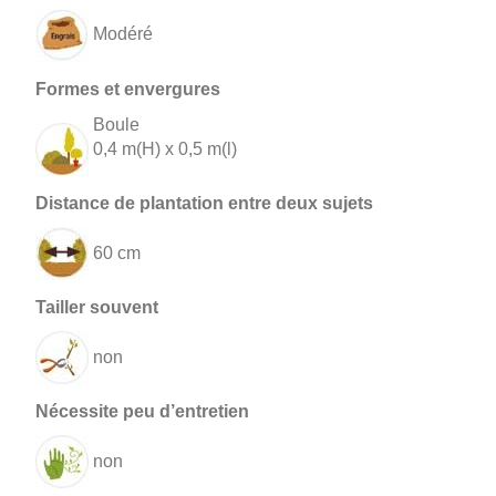
Modéré
Boule
0,4 m(H) x 0,5 m(l)
60 cm
non
non