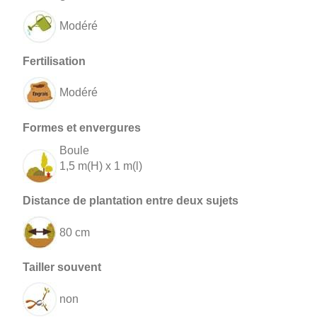
Modéré
Modéré
Boule
1,5 m(H) x 1 m(l)
80 cm
non