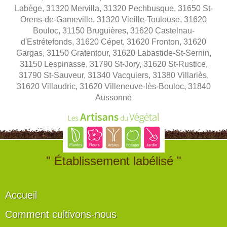
Labège, 31320 Mervilla, 31320 Pechbusque, 31650 St-
Orens-de-Gameville, 31320 Vieille-Toulouse, 31620
Bouloc, 31150 Bruguières, 31620 Castelnau-
d'Estrétefonds, 31620 Cépet, 31620 Fronton, 31620
Gargas, 31150 Gratentour, 31620 Labastide-St-Sernin,
31150 Lespinasse, 31790 St-Jory, 31620 St-Rustice,
31790 St-Sauveur, 31340 Vacquiers, 31380 Villariès,
31620 Villaudric, 31620 Villeneuve-lès-Bouloc, 31840
Aussonne
" Établissement labélisé "
Accueil
Comment cultivons-nous