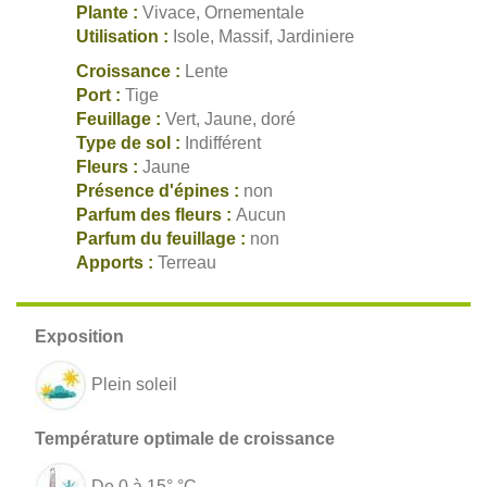
Plante :
Vivace, Ornementale
Utilisation :
Isole, Massif, Jardiniere
Croissance :
Lente
Port :
Tige
Feuillage :
Vert, Jaune, doré
Type de sol :
Indifférent
Fleurs :
Jaune
Présence d'épines :
non
Parfum des fleurs :
Aucun
Parfum du feuillage :
non
Apports :
Terreau
Plein soleil
De 0 à 15° °C