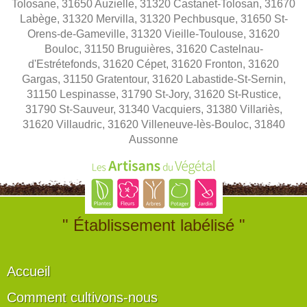
Tolosane, 31650 Auzielle, 31320 Castanet-Tolosan, 31670
Labège, 31320 Mervilla, 31320 Pechbusque, 31650 St-
Orens-de-Gameville, 31320 Vieille-Toulouse, 31620
Bouloc, 31150 Bruguières, 31620 Castelnau-
d'Estrétefonds, 31620 Cépet, 31620 Fronton, 31620
Gargas, 31150 Gratentour, 31620 Labastide-St-Sernin,
31150 Lespinasse, 31790 St-Jory, 31620 St-Rustice,
31790 St-Sauveur, 31340 Vacquiers, 31380 Villariès,
31620 Villaudric, 31620 Villeneuve-lès-Bouloc, 31840
Aussonne
" Établissement labélisé "
Accueil
Comment cultivons-nous