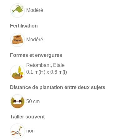
Modéré
Modéré
Retombant, Etale
0,1 m(H) x 0,6 m(l)
50 cm
non