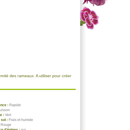
mité des rameaux. A utiliser pour créer
ance :
Rapide
uisson
ge :
Vert
 sol :
Frais et humide
:
Rouge
e d'épines :
oui