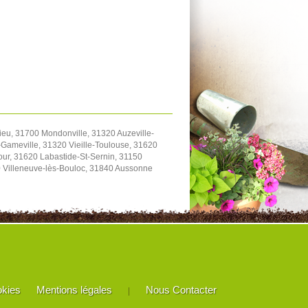
eu, 31700 Mondonville, 31320 Auzeville-
Gameville, 31320 Vieille-Toulouse, 31620
our, 31620 Labastide-St-Sernin, 31150
20 Villeneuve-lès-Bouloc, 31840 Aussonne
okies
Mentions légales
Nous Contacter
|