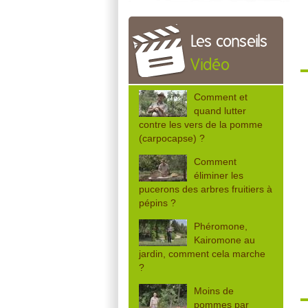
Les conseils
Vidéo
Comment et
quand lutter
contre les vers de la pomme
(carpocapse) ?
Comment
éliminer les
pucerons des arbres fruitiers à
pépins ?
Phéromone,
Kairomone au
jardin, comment cela marche
?
Moins de
pommes par