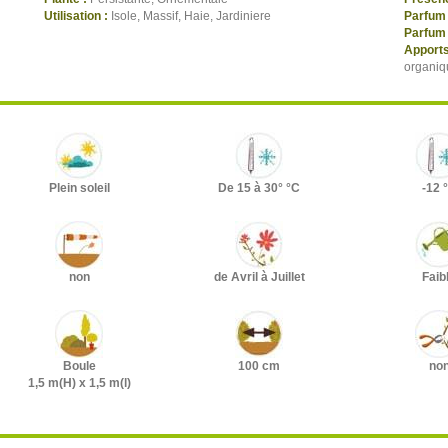
Utilisation :
Isole, Massif, Haie, Jardiniere
Parfum 
Parfum 
Apports
organiq
Plein soleil
De 15 à 30° °C
-12 
non
de Avril à Juillet
Faib
Boule
100 cm
no
1,5 m(H) x 1,5 m(l)