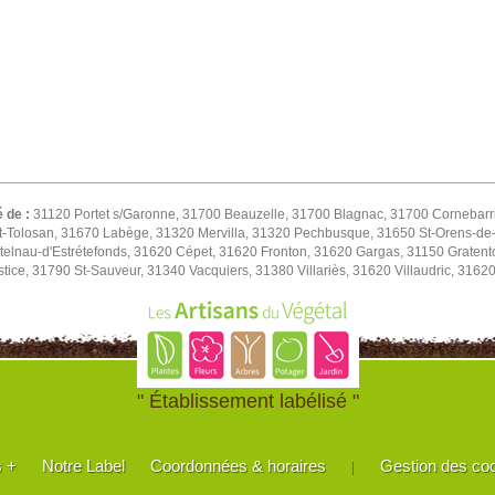
é de :
31120 Portet s/Garonne, 31700 Beauzelle, 31700 Blagnac, 31700 Cornebarri
t-Tolosan, 31670 Labège, 31320 Mervilla, 31320 Pechbusque, 31650 St-Orens-de-
elnau-d'Estrétefonds, 31620 Cépet, 31620 Fronton, 31620 Gargas, 31150 Gratent
tice, 31790 St-Sauveur, 31340 Vacquiers, 31380 Villariès, 31620 Villaudric, 316
" Établissement labélisé "
s +
Notre Label
Coordonnées & horaires
Gestion des co
|