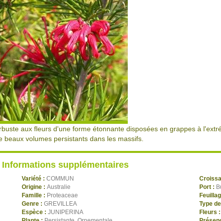
rbuste aux fleurs d'une forme étonnante disposées en grappes à l'extré
e beaux volumes persistants dans les massifs.
Informations supplémentaires
Variété :
COMMUN
Croiss
Origine :
Australie
Port :
B
Famille :
Proteaceae
Feuilla
Genre :
GREVILLEA
Type de
Espèce :
JUNIPERINA
Fleurs 
Plante :
Persistante, Ornementale
Présenc