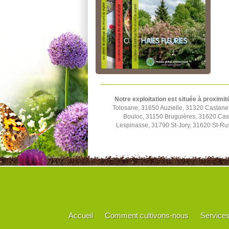
Notre exploitation est située à proximit
Tolosane, 31650 Auzielle, 31320 Castane
Bouloc, 31150 Bruguières, 31620 Cast
Lespinasse, 31790 St-Jory, 31620 St-Rus
Accueil
Comment cultivons-nous
Service