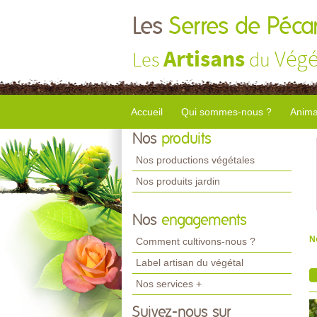
Les
Serres de Péca
Artisans
Végé
Les
du
Accueil
Qui sommes-nous ?
Anima
Nos
produits
Nos productions végétales
Nos produits jardin
Nos
engagements
N
Comment cultivons-nous ?
Label artisan du végétal
Nos services +
Suivez-nous sur