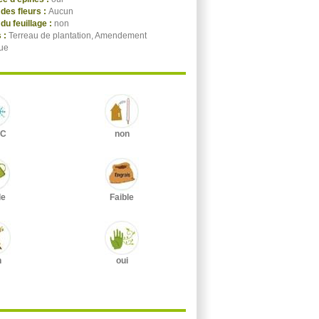
des fleurs :
Aucun
du feuillage :
non
 :
Terreau de plantation, Amendement
ue
°C
non
le
Faible
n
oui