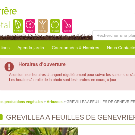
rrère
tal
tions
Agenda jardin
Coordonnées & Horaires
Nous Contacte
Horaires d'ouverture
Attention, nos horaires changent régulièrement pour suivre les saisons, et s'
Les horaires à droite de la photo sont les horaires en cours, à jour.
os productions végétales
>
Arbustes
> GREVILLEA A FEUILLES DE GENEVRIE
GREVILLEA A FEUILLES DE GENEVRIE