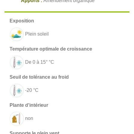
Apports :
Amendement organique
Plein soleil
De 0 à 15° °C
-20 °C
non