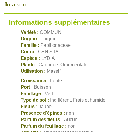
floraison.
Informations supplémentaires
Variété :
COMMUN
Origine :
Turquie
Famille :
Papilionaceae
Genre :
GENISTA
Espèce :
LYDIA
Plante :
Caduque, Ornementale
Utilisation :
Massif
Croissance :
Lente
Port :
Buisson
Feuillage :
Vert
Type de sol :
Indifférent, Frais et humide
Fleurs :
Jaune
Présence d'épines :
non
Parfum des fleurs :
Aucun
Parfum du feuillage :
non