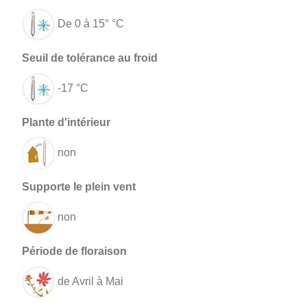
De 0 à 15° °C
-17 °C
non
non
de Avril à Mai