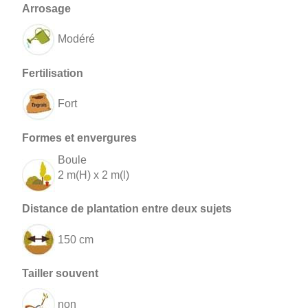
Modéré
Fort
Boule
2 m(H) x 2 m(l)
150 cm
non