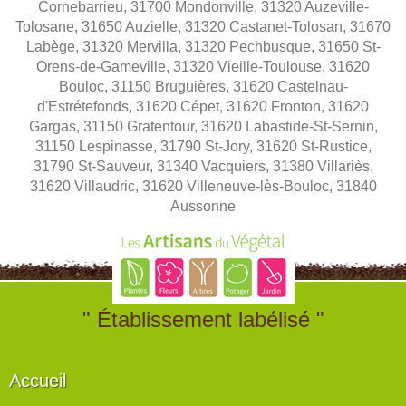
Cornebarrieu, 31700 Mondonville, 31320 Auzeville-
Tolosane, 31650 Auzielle, 31320 Castanet-Tolosan, 31670
Labège, 31320 Mervilla, 31320 Pechbusque, 31650 St-
Orens-de-Gameville, 31320 Vieille-Toulouse, 31620
Bouloc, 31150 Bruguières, 31620 Castelnau-
d'Estrétefonds, 31620 Cépet, 31620 Fronton, 31620
Gargas, 31150 Gratentour, 31620 Labastide-St-Sernin,
31150 Lespinasse, 31790 St-Jory, 31620 St-Rustice,
31790 St-Sauveur, 31340 Vacquiers, 31380 Villariès,
31620 Villaudric, 31620 Villeneuve-lès-Bouloc, 31840
Aussonne
" Établissement labélisé "
Accueil