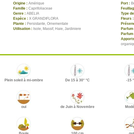
Origine :
Amérique
Port :
B
Famille :
Caprifoliaceae
Feuilla
Genre :
ABELIA
Type de
Espèce :
X GRANDIFLORA
Fleurs 
Plante :
Persistante, Ornementale
Présenc
Utilisation :
Isole, Massif, Haie, Jardiniere
Parfum 
Parfum 
Apports
organiq
Plein soleil à mi-ombre
De 15 à 30° °C
-15 
oui
de Juin à Novembre
Modé
Boule
100 cm
oui