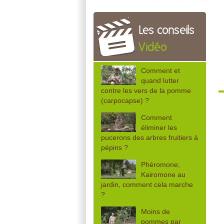
Les conseils
Vidéo
Comment et
quand lutter
contre les vers de la pomme
(carpocapse) ?
Comment
éliminer les
pucerons des arbres fruitiers à
pépins ?
Phéromone,
Kairomone au
jardin, comment cela marche
?
Moins de
pommes par