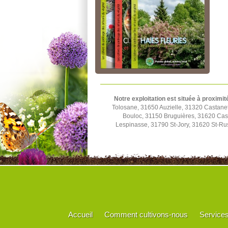
Notre exploitation est située à proximit
Tolosane, 31650 Auzielle, 31320 Castane
Bouloc, 31150 Bruguières, 31620 Cast
Lespinasse, 31790 St-Jory, 31620 St-Rus
Accueil
Comment cultivons-nous
Service