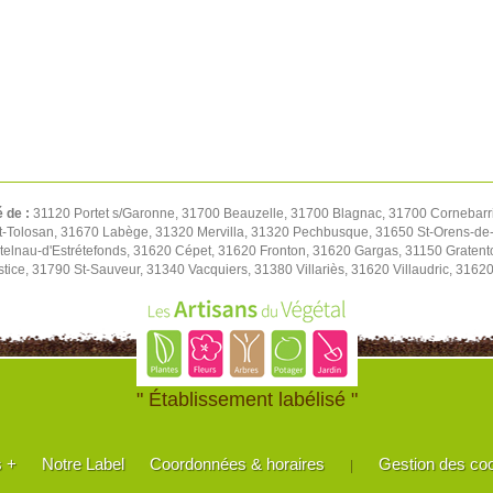
é de :
31120 Portet s/Garonne, 31700 Beauzelle, 31700 Blagnac, 31700 Cornebarri
t-Tolosan, 31670 Labège, 31320 Mervilla, 31320 Pechbusque, 31650 St-Orens-de-
elnau-d'Estrétefonds, 31620 Cépet, 31620 Fronton, 31620 Gargas, 31150 Gratent
tice, 31790 St-Sauveur, 31340 Vacquiers, 31380 Villariès, 31620 Villaudric, 316
" Établissement labélisé "
s +
Notre Label
Coordonnées & horaires
Gestion des co
|