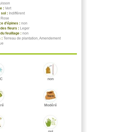
uisson
ge :
Vert
 sol :
Indifférent
:
Rose
e d'épines :
non
des fleurs :
Leger
du feuillage :
non
 :
Terreau de plantation, Amendement
ue
°C
non
ré
Modéré
oui