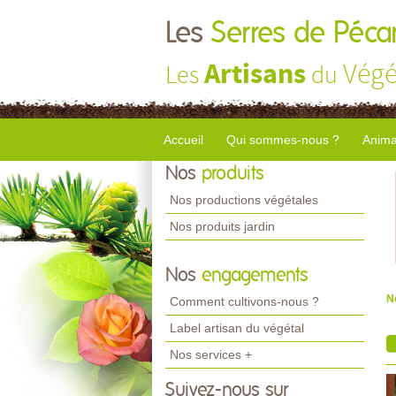
Les
Serres de Péca
Artisans
Végé
Les
du
Accueil
Qui sommes-nous ?
Anima
Nos
produits
Nos productions végétales
Nos produits jardin
Nos
engagements
N
Comment cultivons-nous ?
Label artisan du végétal
Nos services +
Suivez-nous sur