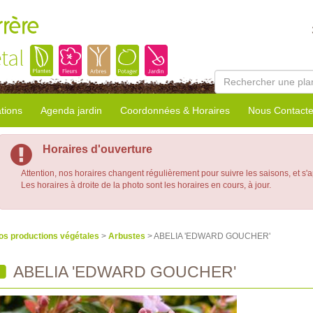
rrère
tal
tions
Agenda jardin
Coordonnées & Horaires
Nous Contacte
Horaires d'ouverture
Attention, nos horaires changent régulièrement pour suivre les saisons, et s'
Les horaires à droite de la photo sont les horaires en cours, à jour.
os productions végétales
>
Arbustes
> ABELIA 'EDWARD GOUCHER'
ABELIA 'EDWARD GOUCHER'