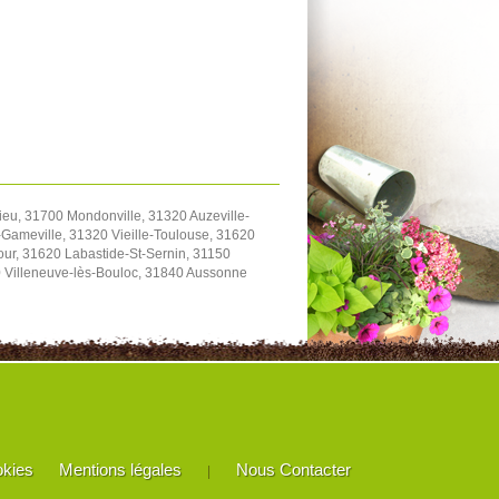
eu, 31700 Mondonville, 31320 Auzeville-
Gameville, 31320 Vieille-Toulouse, 31620
our, 31620 Labastide-St-Sernin, 31150
20 Villeneuve-lès-Bouloc, 31840 Aussonne
okies
Mentions légales
Nous Contacter
|