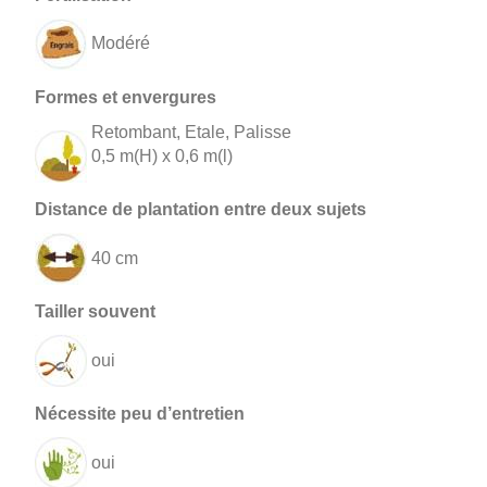
Modéré
Retombant, Etale, Palisse
0,5 m(H) x 0,6 m(l)
40 cm
oui
oui