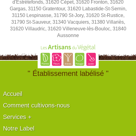
d'Estrétefonds, 31620 Cépet, 31620 Fronton, 31620
Gargas, 31150 Gratentour, 31620 Labastide-St-Sernin,
31150 Lespinasse, 31790 St-Jory, 31620 St-Rustice,
31790 St-Sauveur, 31340 Vacquiers, 31380 Villariès,
31620 Villaudric, 31620 Villeneuve-lès-Bouloc, 31840
Aussonne
" Établissement labélisé "
Accueil
Comment cultivons-nous
Services +
Notre Label