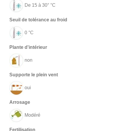
De 15 à 30° °C
0 °C
non
oui
Modéré