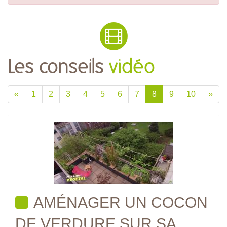
Les conseils
vidéo
«
1
2
3
4
5
6
7
8
9
10
»
AMÉNAGER UN COCON
DE VERDURE SUR SA