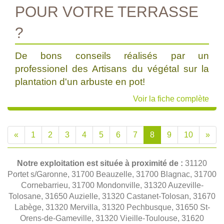
POUR VOTRE TERRASSE
?
De bons conseils réalisés par un
professionel des Artisans du végétal sur la
plantation d'un arbuste en pot!
Voir la fiche complète
«
1
2
3
4
5
6
7
8
9
10
»
Notre exploitation est située à proximité de :
31120
Portet s/Garonne, 31700 Beauzelle, 31700 Blagnac, 31700
Cornebarrieu, 31700 Mondonville, 31320 Auzeville-
Tolosane, 31650 Auzielle, 31320 Castanet-Tolosan, 31670
Labège, 31320 Mervilla, 31320 Pechbusque, 31650 St-
Orens-de-Gameville, 31320 Vieille-Toulouse, 31620